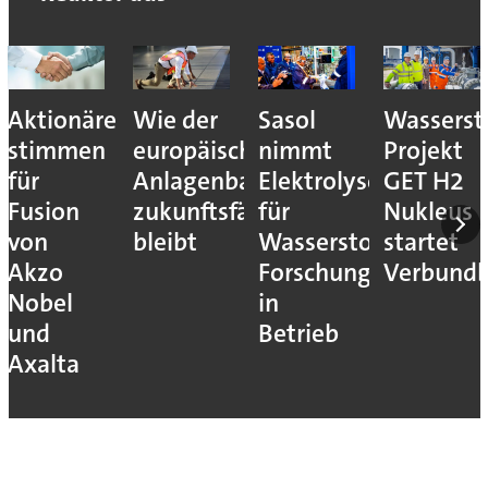
Aktionäre
Wie der
Sasol
Wassersto
stimmen
europäische
nimmt
Projekt
für
Anlagenbau
Elektrolyseur
GET H2
Fusion
zukunftsfähig
für
Nukleus
von
bleibt
Wasserstoff-
startet
Akzo
Forschung
Verbundb
Nobel
in
und
Betrieb
Axalta