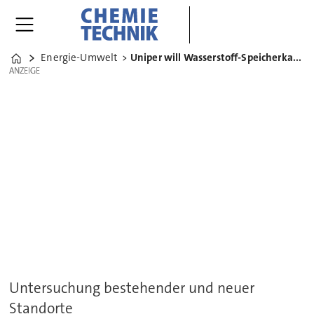
Energie-Umwelt
Uniper will Wasserstoff-Speicherkapazitäten ausbauen
Home
ANZEIGE
ANZEIGE
Untersuchung bestehender und neuer
Standorte