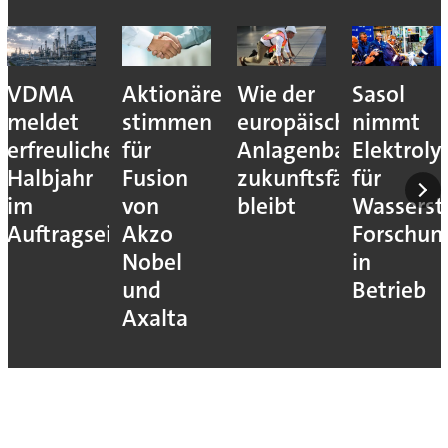
VDMA
Aktionäre
Wie der
Sasol
meldet
stimmen
europäische
nimmt
erfreuliches
für
Anlagenbau
Elektroly
Halbjahr
Fusion
zukunftsfähig
für
im
von
bleibt
Wassersto
Auftragseingang
Akzo
Forschun
Nobel
in
und
Betrieb
Axalta