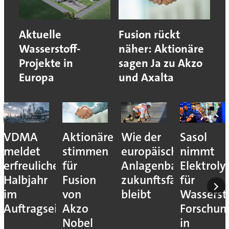
Aktuelle
Fusion rückt
Wasserstoff-
näher: Aktionäre
Projekte in
sagen Ja zu Akzo
Europa
und Axalta
VDMA
Aktionäre
Wie der
Sasol
meldet
stimmen
europäische
nimmt
erfreuliches
für
Anlagenbau
Elektroly
Halbjahr
Fusion
zukunftsfähig
für
im
von
bleibt
Wassersto
Auftragseingang
Akzo
Forschun
Nobel
in