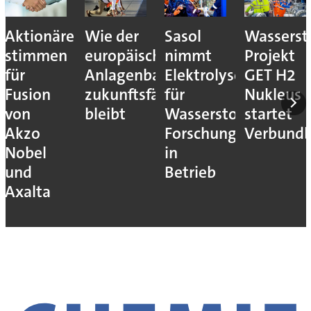
Aktionäre
Wie der
Sasol
Wassersto
stimmen
europäische
nimmt
Projekt
für
Anlagenbau
Elektrolyseur
GET H2
Fusion
zukunftsfähig
für
Nukleus
von
bleibt
Wasserstoff-
startet
Akzo
Forschung
Verbundb
Nobel
in
und
Betrieb
Axalta