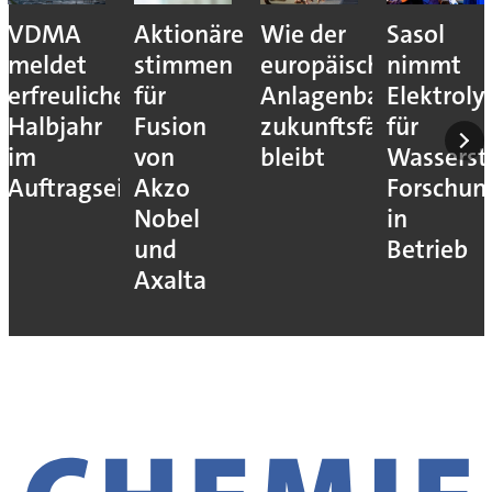
VDMA
Aktionäre
Wie der
Sasol
meldet
stimmen
europäische
nimmt
erfreuliches
für
Anlagenbau
Elektroly
Halbjahr
Fusion
zukunftsfähig
für
im
von
bleibt
Wassersto
Auftragseingang
Akzo
Forschun
Nobel
in
und
Betrieb
Axalta