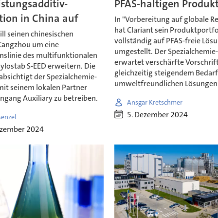
stungsadditiv-
PFAS-haltigen Produk
ion in China auf
In "Vorbereitung auf globale R
hat Clariant sein Produktportfo
ill seinen chinesischen
vollständig auf PFAS-freie Lös
Cangzhou um eine
umgestellt. Der Spezialchemie
nslinie des multifunktionalen
erwartet verschärfte Vorschrif
ylostab S-EED erweitern. Die
gleichzeitig steigendem Bedarf
absichtigt der Spezialchemie-
umweltfreundlichen Lösungen
mit seinem lokalen Partner
angang Auxiliary zu betreiben.
Ansgar Kretschmer
5. Dezember 2024
enzel
ezember 2024