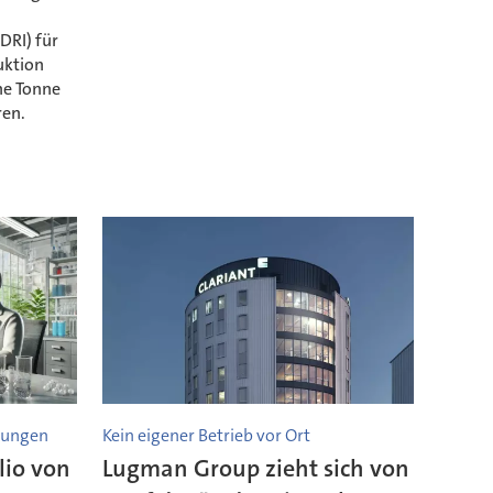
DRI) für
uktion
ine Tonne
ren.
elungen
Kein eigener Betrieb vor Ort
lio von
Lugman Group zieht sich von