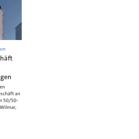
ion
chäft
gen
men
eschäft an
n 50/50-
 Wilmar,