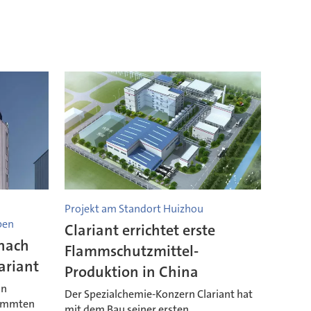
Projekt am Standort Huizhou
ben
Clariant errichtet erste
 nach
Flammschutzmittel-
ariant
Produktion in China
on
Der Spezialchemie-Konzern Clariant hat
timmten
mit dem Bau seiner ersten