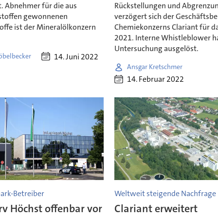
t. Abnehmer für die aus
Rückstellungen und Abgrenzu
stoffen gewonnenen
verzögert sich der Geschäftsbe
offe ist der Mineralölkonzern
Chemiekonzerns Clariant für da
2021. Interne Whistleblower h
Untersuchung ausgelöst.
14. Juni 2022
öbelbecker
Ansgar Kretschmer
14. Februar 2022
ark-Betreiber
Weltweit steigende Nachfrage
rv Höchst offenbar vor
Clariant erweitert