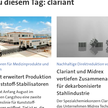
zu diesem Tag: clariant
toren für Medizinprodukte und
Nachhaltige Direktreduktion v
n
Clariant und Midrex
t erweitert Produktion
vertiefen Zusammena
ststoff-Stabilisatoren
für dekarbonisierte
hat Anfang August im
Stahlindustrie
hen Cangzhou eine zweite
Der Spezialchemiekonzern Clar
slinie für Kunststoff-
das Unternehmen Midrex Tech
ren eröffnet. Ziel ist es, die