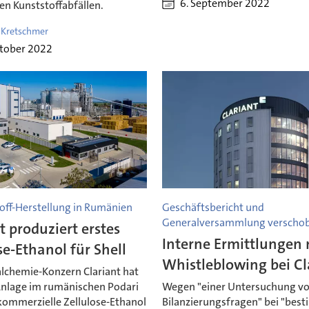
6. September 2022
en Kunststoffabfällen.
 Kretschmer
ktober 2022
toff-Herstellung in Rumänien
Geschäftsbericht und
Generalversammlung verscho
t produziert erstes
Interne Ermittlungen
se-Ethanol für Shell
Whistleblowing bei Cl
alchemie-Konzern Clariant hat
 Anlage im rumänischen Podari
Wegen "einer Untersuchung v
 kommerzielle Zellulose-Ethanol
Bilanzierungsfragen" bei "bes