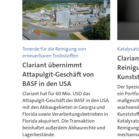
Tonerde für die Reinigung von
Katalysat
erneuerbaren Treibstoffen
Clarian
Clariant übernimmt
Reinig
Attapulgit-Geschäft von
Kunstst
BASF in den USA
Der Spezi
Clariant hat für 60 Mio. USD das
ein Portfol
Attapulgit-Geschäft der BASF in den USA
maßgeschn
mit den Abbaugebieten in Georgia und
wachsend
Florida sowie Verarbeitungsbetrieben in
Kunststoff
Florida akquiriert. Die Transaktion
Katalysat
beinhaltet außerdem Abbaurechte und
Reinigung
Lagerbestände.
mechanisc