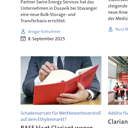
Partner Swire Energy Services hat das
steigende
Unternehmen in Dusavik bei Stavanger
neue Anw
eine neue Bulk-Storage- und
der Medizi
Transferbasis errichtet.
Nora M
Ansgar Kretschmer
8. September 2025
Schadensersatz für Wettbewerbsverstoß
Additiv f
auf dem Ethylenmarkt?
Clarian
BASF klagt Clariant wegen