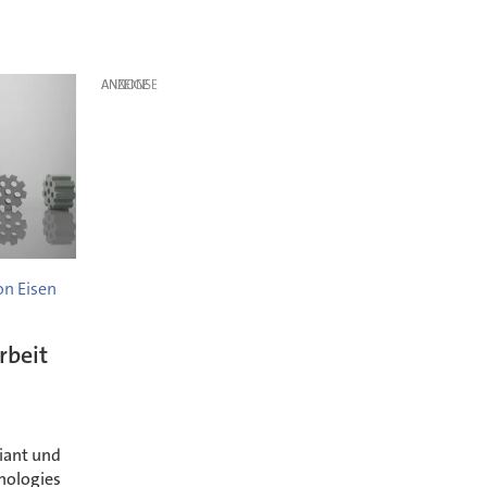
ANZEIGE
on Eisen
rbeit
iant und
nologies