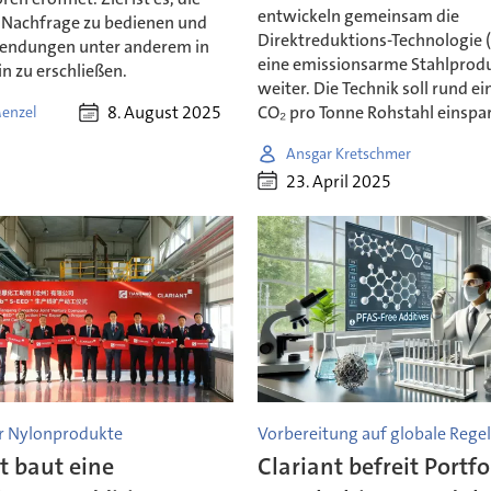
entwickeln gemeinsam die
 Nachfrage zu bedienen und
Direktreduktions-Technologie (
endungen unter anderem in
eine emissionsarme Stahlprod
n zu erschließen.
weiter. Die Technik soll rund e
CO₂ pro Tonne Rohstahl einspa
8. August 2025
enzel
Ansgar Kretschmer
23. April 2025
ür Nylonprodukte
Vorbereitung auf globale Reg
t baut eine
Clariant befreit Portfo