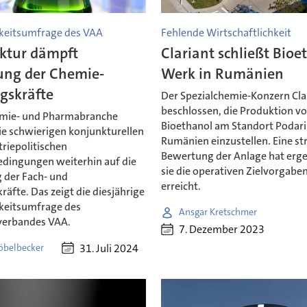
hkeitsumfrage des VAA
Fehlende Wirtschaftlichkeit
ktur dämpft
Clariant schließt Bioe
ng der Chemie-
Werk in Rumänien
gskräfte
Der Spezialchemie-Konzern Cla
beschlossen, die Produktion v
emie- und Pharmabranche
Bioethanol am Standort Podari
ie schwierigen konjunkturellen
Rumänien einzustellen. Eine st
riepolitischen
Bewertung der Anlage hat erge
ingungen weiterhin auf die
sie die operativen Zielvorgaben
der Fach- und
erreicht.
äfte. Das zeigt die diesjährige
hkeitsumfrage des
Ansgar Kretschmer
verbandes VAA.
7. Dezember 2023
31. Juli 2024
öbelbecker