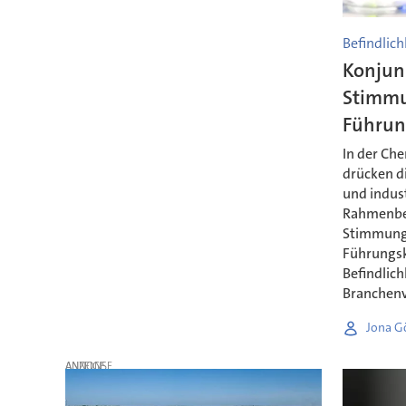
Befindlic
Konjun
Stimmu
Führun
In der Ch
drücken d
und indust
Rahmenbed
Stimmung 
Führungskr
Befindlic
Branchen
Jona G
ANZEIGE