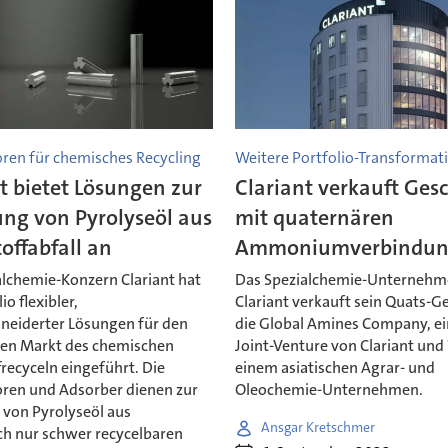
oren für chemisches Recycling
Weitere Portfolio-Transformat
t bietet Lösungen zur
Clariant verkauft Ges
ung von Pyrolyseöl aus
mit quaternären
offabfall an
Ammoniumverbindun
alchemie-Konzern Clariant hat
Das Spezialchemie-Unterneh
io flexibler,
Clariant verkauft sein Quats-G
eiderter Lösungen für den
die Global Amines Company, ei
en Markt des chemischen
Joint-Venture von Clariant und
recyceln eingeführt. Die
einem asiatischen Agrar- und
oren und Adsorber dienen zur
Oleochemie-Unternehmen.
 von Pyrolyseöl aus
Ansgar Kretschmer
h nur schwer recycelbaren