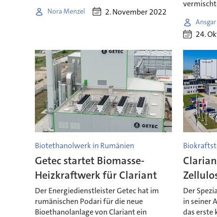
vermischt
2. November 2022
Nora Menzel
Ansgar
24. O
Biotethanolwerk in Rumänien
Biokrafts
Getec startet Biomasse-
Clarian
Heizkraftwerk für Clariant
Zellulo
Der Energiedienstleister Getec hat im
Der Spezi
rumänischen Podari für die neue
in seiner
Bioethanolanlage von Clariant ein
das erste