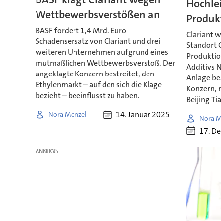
Hochlei
Wettbewerbsverstößen an
Produkt
BASF fordert 1,4 Mrd. Euro
Clariant w
Schadensersatz von Clariant und drei
Standort 
weiteren Unternehmen aufgrund eines
Produktio
mutmaßlichen Wettbewerbsverstoß. Der
Additivs N
angeklagte Konzern bestreitet, den
Anlage be
Ethylenmarkt – auf den sich die Klage
Konzern, 
bezieht – beeinflusst zu haben.
Beijing Ti
14. Januar 2025
Nora Menzel
Nora M
17. D
ANZEIGE