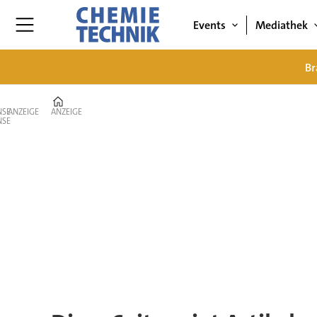
Events
Mediathek
Br
Home
ANZEIGE
ANZEIGE
Tag:
clariant