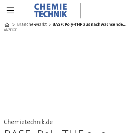
Branche-Markt
BASF: Poly-THF aus nachwachsenden Rohstoffen
Home
ANZEIGE
ANZEIGE
Chemietechnik.de