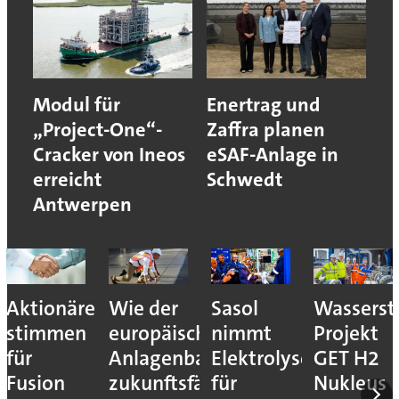
Modul für
Enertrag und
„Project-One“-
Zaffra planen
Cracker von Ineos
eSAF-Anlage in
erreicht
Schwedt
Antwerpen
Aktionäre
Wie der
Sasol
Wassersto
stimmen
europäische
nimmt
Projekt
für
Anlagenbau
Elektrolyseur
GET H2
Fusion
zukunftsfähig
für
Nukleus