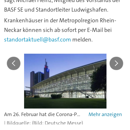
BASF SE und Standortleiter Ludwigshafen.
Krankenhäuser in der Metropolregion Rhein-
Neckar können sich ab sofort per E-Mail bei
standortaktuell@basf.com
melden.
Am 26. Februar hat die Corona-Pandemie auch die deutsche Industrie erreicht: Die Hannover Messe meldet, dass sie mögliche Risiken durch die Corona-Epidemie im Blick behalten will. Für eine Terminverschiebung sei es aber noch zu früh.Hier geht´s zur Meldung
(Bild: Deutsche Messe)