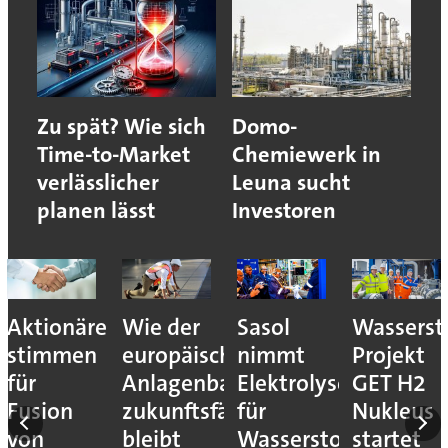
Zu spät? Wie sich
Domo-
Time-to-Market
Chemiewerk in
verlässlicher
Leuna sucht
planen lässt
Investoren
Aktionäre
Wie der
Sasol
Wassersto
stimmen
europäische
nimmt
Projekt
für
Anlagenbau
Elektrolyseur
GET H2
Fusion
zukunftsfähig
für
Nukleus
von
bleibt
Wasserstoff-
startet