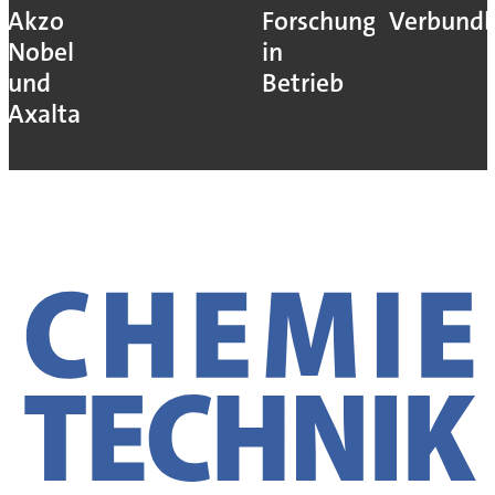
Akzo
Forschung
Verbundb
Nobel
in
und
Betrieb
Axalta