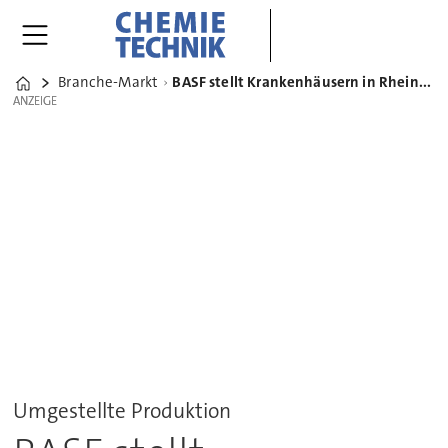
Branche-Markt
BASF stellt Krankenhäusern in Rhein-Neckar-Region Desinfektionsmittel zur Verfügung
Home
ANZEIGE
ANZEIGE
Umgestellte Produktion