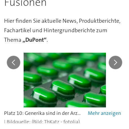
Fusionen
Hier finden Sie aktuelle News, Produktberichte,
Fachartikel und Hintergrundberichte zum
Thema
„DuPont“
.
Platz 10: Generika sind in der Arzneimittelbranche weiter gefragt. Branchenprimus Teva Pharmaceutical übernimmt die Generika-Sparte von Allergan (Allergan Generics) für rund 40,5 Mrd. US-Dollar.
(Bild: ThKatz - fotolia)