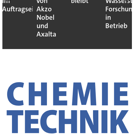
im
von
bleibt
Wassersto
Auftragseingang
Akzo
Forschun
Nobel
in
und
Betrieb
Axalta