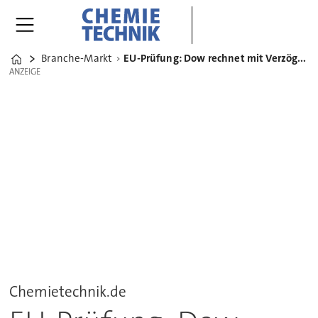
Branche-Markt
EU-Prüfung: Dow rechnet mit Verzögerung des Mergers mit Dupont
Home
ANZEIGE
ANZEIGE
Chemietechnik.de