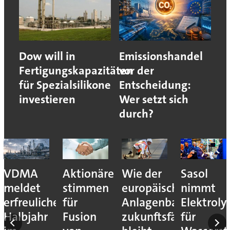
Dow will in
Emissionshandel
Fertigungskapazitäten
vor der
für Spezialsilikone
Entscheidung:
investieren
Wer setzt sich
durch?
VDMA
Aktionäre
Wie der
Sasol
meldet
stimmen
europäische
nimmt
erfreuliches
für
Anlagenbau
Elektroly
Halbjahr
Fusion
zukunftsfähig
für