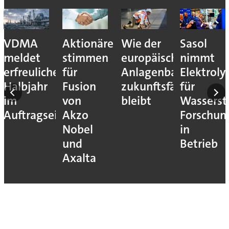
VDMA
Aktionäre
Wie der
Sasol
meldet
stimmen
europäische
nimmt
erfreuliches
für
Anlagenbau
Elektroly
Halbjahr
Fusion
zukunftsfähig
für
im
von
bleibt
Wassersto
Auftragseingang
Akzo
Forschun
Nobel
in
und
Betrieb
Axalta