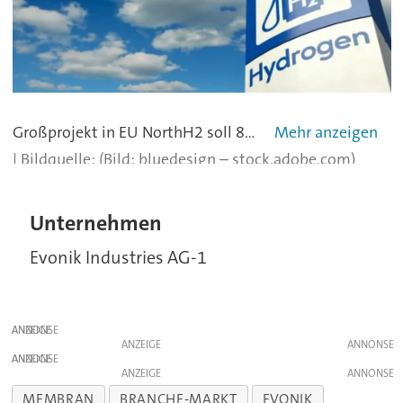
Großprojekt in EU NorthH2 soll 800 kt/a Wasserstoff erzeugen. Ein Konsortium aus Gasunie, Groningen Seaports und Shell Nederland hat ein Großprojekt für grünen Wasserstoff gestartet. Unter der Bezeichnung NortH2 sollen im niederländischen Eemshaven in der Provinz Groningen aus Windenergie jährlich 800.000 Tonnen H2 produziert werden.
(Bild: bluedesign – stock.adobe.com)
Unternehmen
Evonik Industries AG-1
ANZEIGE
ANZEIGE
ANZEIGE
ANZEIGE
MEMBRAN
BRANCHE-MARKT
EVONIK