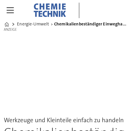
Energie-Umwelt
Chemikalienbeständiger Einweghandschuh Microflex 93-260
Home
ANZEIGE
ANZEIGE
Werkzeuge und Kleinteile einfach zu handeln