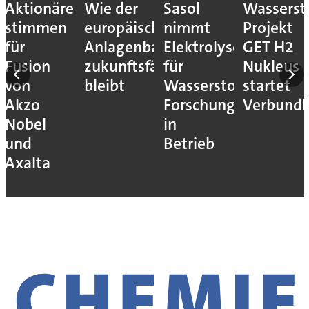
Aktionäre
Wie der
Sasol
Wassersto
stimmen
europäische
nimmt
Projekt
für
Anlagenbau
Elektrolyseur
GET H2
Fusion
zukunftsfähig
für
Nukleus
von
bleibt
Wasserstoff-
startet
Akzo
Forschung
Verbundb
Nobel
in
und
Betrieb
Axalta