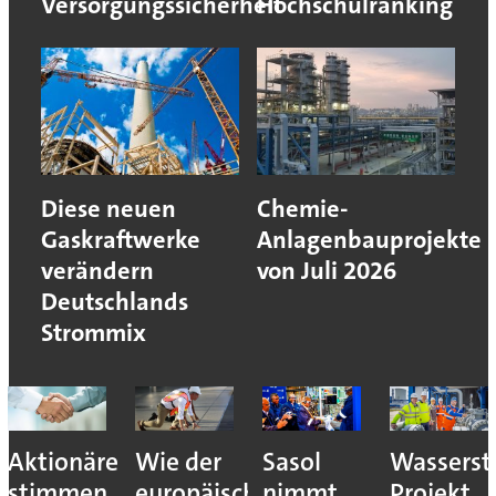
Versorgungssicherheit
Hochschulranking
Diese neuen
Chemie-
Gaskraftwerke
Anlagenbauprojekte
verändern
von Juli 2026
Deutschlands
Strommix
Aktionäre
Wie der
Sasol
Wassersto
stimmen
europäische
nimmt
Projekt