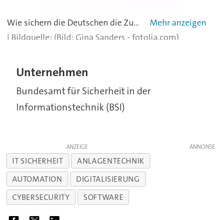
Wie sichern die Deutschen die Zugänge zu ihren Computersystemen und -netzwerken ab? Dieser Frage geht das Hasso Plattner-Institut jährlich mit dem Ranking "Top 10 deutscher Passwörter" nach. Datengrundlage sind dieses Jahr 1,8 Millionen Zugangsdaten aus dem Datenbestand des HPI Identity Leak Checkers, die auf E-Mail-Adressen mit .de-Domäne registriert sind und 2021 geleakt wurden.
(Bild: Gina Sanders - fotolia.com)
Unternehmen
Bundesamt für Sicherheit in der
Informationstechnik (BSI)
ANZEIGE
IT SICHERHEIT
ANLAGENTECHNIK
AUTOMATION
DIGITALISIERUNG
CYBERSECURITY
SOFTWARE