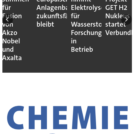
für
Anlagenbau
Elektrolyseur
GET H2
Fusion
zukunftsfähig
für
Nukleus
von
bleibt
Wasserstoff-
startet
Akzo
Forschung
Verbundb
Nobel
in
und
Betrieb
Axalta