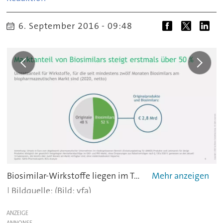
6. September 2016 - 09:48
Biosimilar-Wirkstoffe liegen im Trend - das zeigte sich 2021 auch in den Zahlen des US-Herstellers Viatris, der 2020 aus der Verbindung von Mylan und Upjohn hervorgegangen ist. Der Umsatz des Unternehmens kletterte von 11,82 Mrd. USD auf 17,81 Mrd. USD. Damit verdrängte Viatris Teva von Platz 20 des aktuellen Rankings der größten Pharmaunternehmen der Welt.
(Bild: vfa)
ANZEIGE