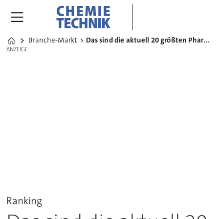
Branche-Markt
Das sind die aktuell 20 größten Pharmakonzerne der Welt
Home
ANZEIGE
ANZEIGE
Ranking