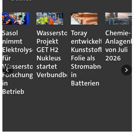
Sasol
Wasserstoff-
Toray
Chemie-
nimmt
Projekt
entwickelt
Anlagenb
Elektrolyseur
GET H2
Kunststoff-
von Juli
für
Nukleus
Folie als
2026
Wasserstoff-
startet
Stromabnehmer
Forschung
Verbundbetrieb
in
in
Batterien
Betrieb