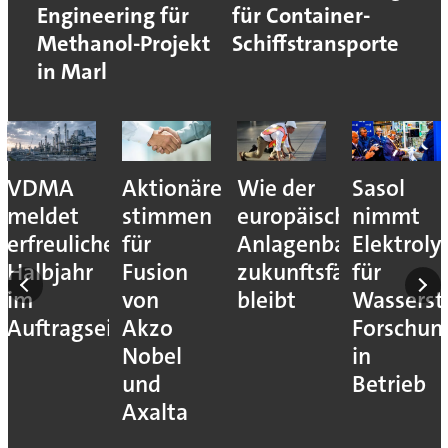
Engineering für
für Container-
Methanol-Projekt
Schiffstransporte
in Marl
VDMA
Aktionäre
Wie der
Sasol
meldet
stimmen
europäische
nimmt
erfreuliches
für
Anlagenbau
Elektroly
Halbjahr
Fusion
zukunftsfähig
für
im
von
bleibt
Wassersto
Auftragseingang
Akzo
Forschun
Nobel
in
und
Betrieb
Axalta