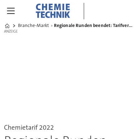
Branche-Markt
Regionale Runden beendet: Tarifverhandlungen gehen auf Bundesebene
Home
ANZEIGE
ANZEIGE
Chemietarif 2022