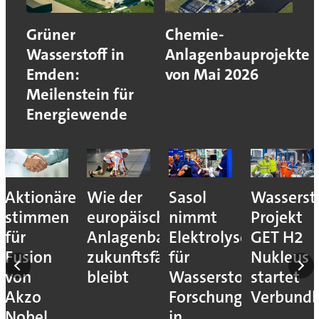
Grüner
Chemie-
Wasserstoff in
Anlagenbauprojekte
Emden:
von Mai 2026
Meilenstein für
Energiewende
Aktionäre
Wie der
Sasol
Wassersto
stimmen
europäische
nimmt
Projekt
für
Anlagenbau
Elektrolyseur
GET H2
Fusion
zukunftsfähig
für
Nukleus
von
bleibt
Wasserstoff-
startet
Akzo
Forschung
Verbundb
Nobel
in