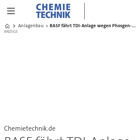
Anlagenbau
BASF fährt TDI-Anlage wegen Phosgen-Austritt ab
Home
ANZEIGE
ANZEIGE
Chemietechnik.de