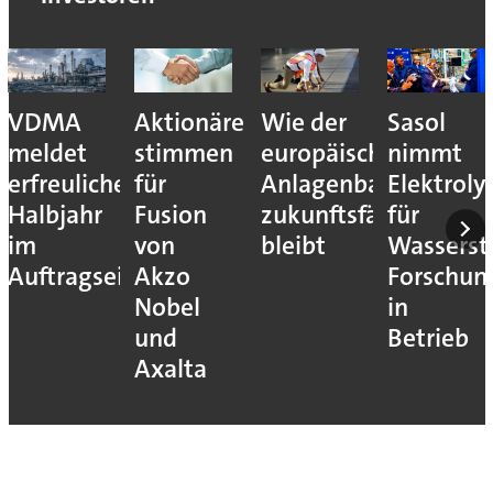
VDMA
Aktionäre
Wie der
Sasol
meldet
stimmen
europäische
nimmt
erfreuliches
für
Anlagenbau
Elektroly
Halbjahr
Fusion
zukunftsfähig
für
im
von
bleibt
Wassersto
Auftragseingang
Akzo
Forschun
Nobel
in
und
Betrieb
Axalta