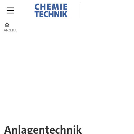
Home
ANZEIGE
ANZEIGE
Anlagentechnik
|
CHEMIE
TECHNIK
–
Komponenten,
Systeme
Anlagentechnik