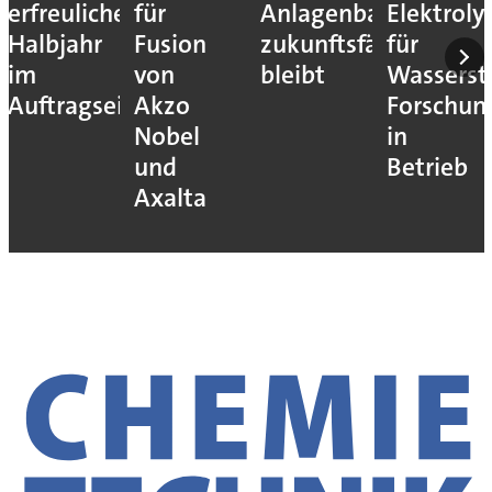
erfreuliches
für
Anlagenbau
Elektroly
Halbjahr
Fusion
zukunftsfähig
für
im
von
bleibt
Wassersto
Auftragseingang
Akzo
Forschun
Nobel
in
und
Betrieb
Axalta