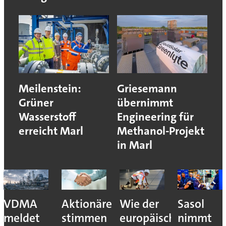
Meilenstein:
Griesemann
Grüner
übernimmt
Wasserstoff
Engineering für
erreicht Marl
Methanol-Projekt
in Marl
VDMA
Aktionäre
Wie der
Sasol
meldet
stimmen
europäische
nimmt