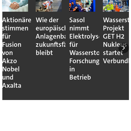
Aktionäre
Wie der
Sasol
Wassersto
stimmen
europäische
nimmt
Projekt
für
Anlagenbau
Elektrolyseur
GET H2
Fusion
zukunftsfähig
für
Nukleus
von
bleibt
Wasserstoff-
startet
Akzo
Forschung
Verbundb
Nobel
in
und
Betrieb
Axalta