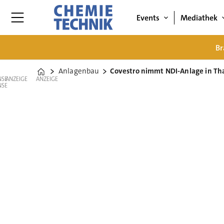
Events
Mediathek
Br
Anlagenbau
Covestro nimmt NDI-Anlage in Tha
Home
ANZEIGE
ANZEIGE