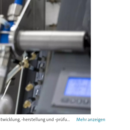
Der Pharma- und Chemiekonzern Merck hat an seinem französischen Standort Martillac eine neue Anlage für die Auftragsentwicklung, ‑herstellung und ‑prüfung eröffnet. Das neue Angebot läuft unter dem Namen Millipore CTDMO Services.Mehr zum Projekt.