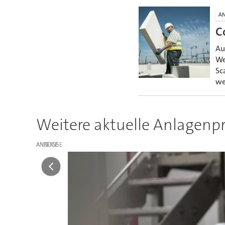
A
C
Au
We
Sc
we
Weitere aktuelle Anlagenpr
ANZEIGE