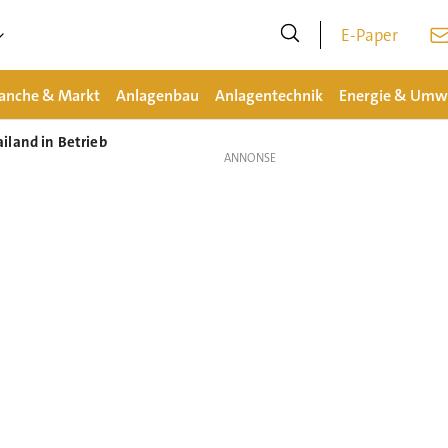
E-Paper
anche & Markt
Anlagenbau
Anlagentechnik
Energie & Umw
iland in Betrieb