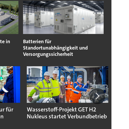
te in
Batterien für
Standortunabhängigkeit und
Versorgungssicherheit
ur für
Wasserstoff-Projekt GET H2
Toray
in
Nukleus startet Verbundbetrieb
Folie
Batte