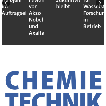
im
von
bleibt
Wassersto
Auftragseingang
Akzo
Forschun
Nobel
in
und
Betrieb
Axalta