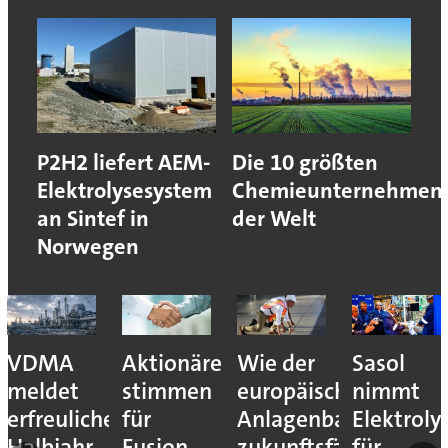
P2H2 liefert AEM-
Die 10 größten
Elektrolysesystem
Chemieunternehmen
an Sintef in
der Welt
Norwegen
VDMA
Aktionäre
Wie der
Sasol
meldet
stimmen
europäische
nimmt
erfreuliches
für
Anlagenbau
Elektroly
Halbjahr
Fusion
zukunftsfähig
für