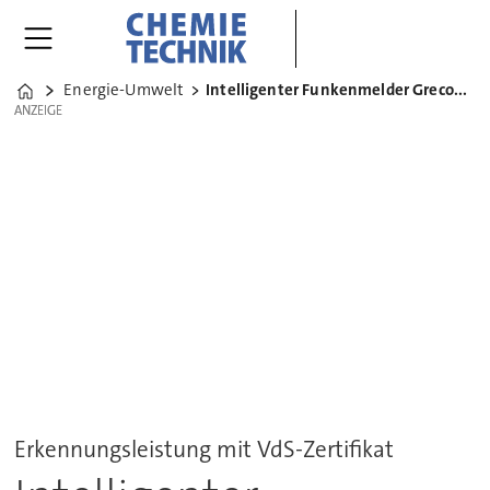
Energie-Umwelt
Intelligenter Funkenmelder Grecon DLD 1/9
Home
ANZEIGE
ANZEIGE
Erkennungsleistung mit VdS-Zertifikat