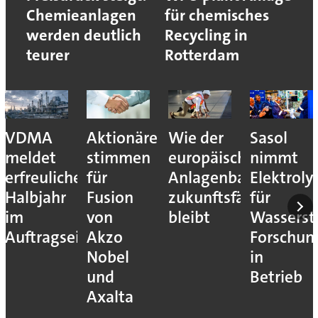
Chemieanlagen
für chemisches
werden deutlich
Recycling in
teurer
Rotterdam
VDMA
Aktionäre
Wie der
Sasol
meldet
stimmen
europäische
nimmt
erfreuliches
für
Anlagenbau
Elektroly
Halbjahr
Fusion
zukunftsfähig
für
im
von
bleibt
Wassersto
Auftragseingang
Akzo
Forschun
Nobel
in
und
Betrieb
Axalta