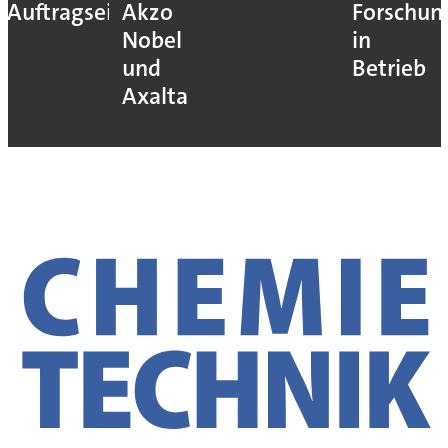
Auftragseingang
Akzo
Forschun
Nobel
in
und
Betrieb
Axalta