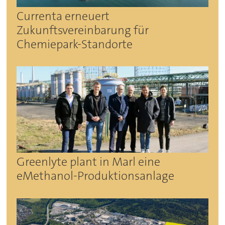
Currenta erneuert
Zukunftsvereinbarung für
Chemiepark-Standorte
Greenlyte plant in Marl eine
eMethanol-Produktionsanlage