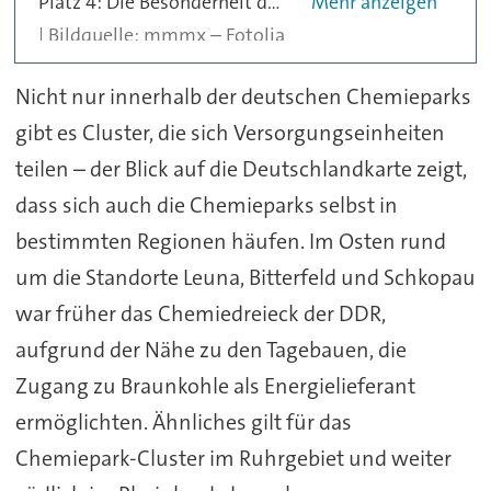
Platz 4: Die Besonderheit des Industrieparks Schwarze Pumpe ist, dass er länderübergreifend ist und ansässige Unternehmen Förderprogramme des Landes Brandenburg als auch des Freistaates Sachsen nutzen können. Auf 866 ha betreibt die ASG Spremberg als kommunale Gesellschaft der Stadt Spremberg (Brandenburg) und der Gemeinde Spreetal (Sachsen) den Industriepark – eines der industriellen Zentren der Lausitz.
mmmx – Fotolia
Nicht nur innerhalb der deutschen Chemieparks
gibt es Cluster, die sich Versorgungseinheiten
teilen – der Blick auf die Deutschlandkarte zeigt,
dass sich auch die Chemieparks selbst in
bestimmten Regionen häufen. Im Osten rund
um die Standorte Leuna, Bitterfeld und Schkopau
war früher das Chemiedreieck der DDR,
aufgrund der Nähe zu den Tagebauen, die
Zugang zu Braunkohle als Energielieferant
ermöglichten. Ähnliches gilt für das
Chemiepark-Cluster im Ruhrgebiet und weiter