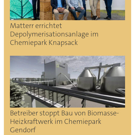
Matterr errichtet
Depolymerisationsanlage im
Chemiepark Knapsack
Betreiber stoppt Bau von Biomasse-
Heizkraftwerk im Chemiepark
Gendorf