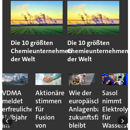
Die 10 größten
Die 10 größten
Chemieunternehmen
Chemieunternehmen
der Welt
der Welt
VDMA
Aktionäre
Wie der
Sasol
meldet
stimmen
europäische
nimmt
erfreuliches
für
Anlagenbau
Elektroly
Halbjahr
Fusion
zukunftsfähig
für
im
von
bleibt
Wassersto