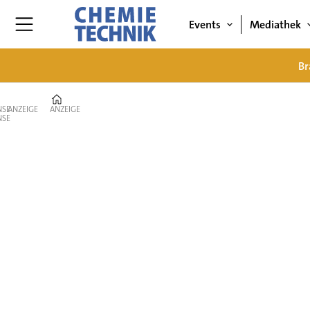
Events
Mediathek
Br
Home
ANZEIGE
ANZEIGE
Branche
&
Markt
–
Nachrichten