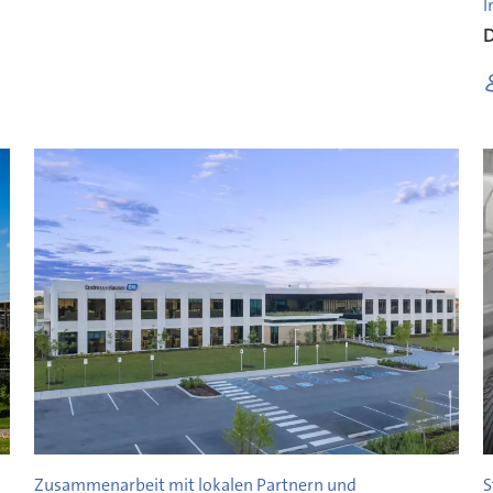
I
n
D
Zusammenarbeit mit lokalen Partnern und
S