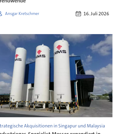
Trendwende“
16. Juli 2026
Ansgar Kretschmer
trategische Akquisitionen in Singapur und Malaysia
ndustriegas-Spezialist Messer expandiert in