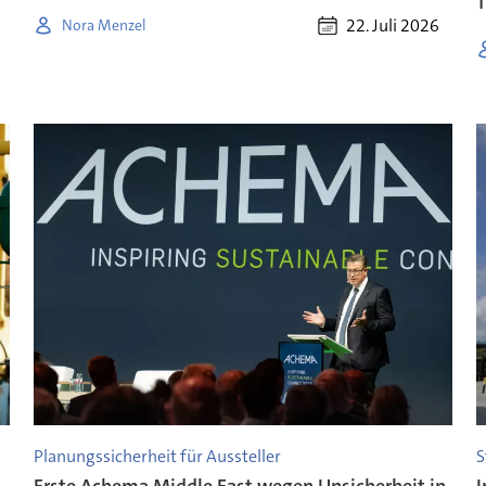
22. Juli 2026
Nora Menzel
Planungssicherheit für Aussteller
S
Erste Achema Middle East wegen Unsicherheit in
I