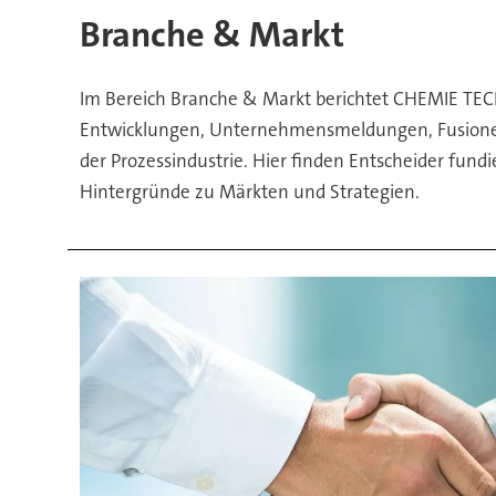
der
Branche & Markt
CHEMIE
Im Bereich Branche & Markt berichtet CHEMIE TEC
TECHNIK
Entwicklungen, Unternehmensmeldungen, Fusionen
der Prozessindustrie. Hier finden Entscheider fund
aus
Hintergründe zu Märkten und Strategien.
und
für
die
Prozessindustrie