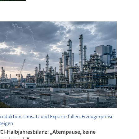
roduktion, Umsatz und Exporte fallen, Erzeugerpreise
teigen
CI-Halbjahresbilanz: „Atempause, keine