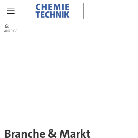
Home
ANZEIGE
ANZEIGE
Branche
&
Markt
–
Nachrichten
der
CHEMIE
Branche & Markt