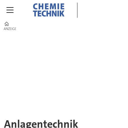
Home
ANZEIGE
ANZEIGE
Anlagentechnik
|
CHEMIE
TECHNIK
–
Komponenten,
Systeme
Anlagentechnik