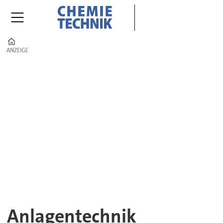
Home
ANZEIGE
ANZEIGE
Anlagentechnik
|
CHEMIE
TECHNIK
–
Komponenten,
Systeme
Anlagentechnik