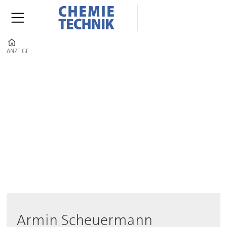
Home
ANZEIGE
ANZEIGE
Author
-
cte
Armin Scheuermann