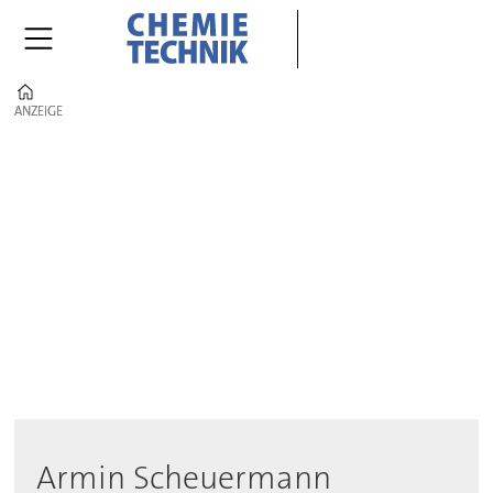
Home
ANZEIGE
ANZEIGE
Author
-
cte
Armin Scheuermann