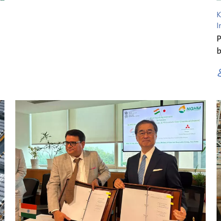
K
I
P
b