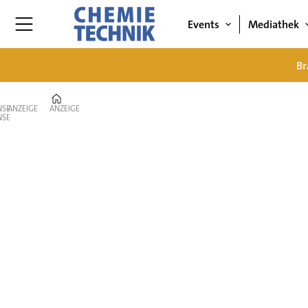
Events
Mediathek
Br
Home
ANZEIGE
ANZEIGE
Energie
&
Umwelt|
CHEMIE
TECHNIK|