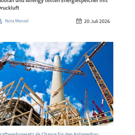
obian und Airengy testen Energiespeicher mit
ruckluft
20. Juli 2026
Nora Menzel
raftwerksgesetz als Chance für den Anlagenbau