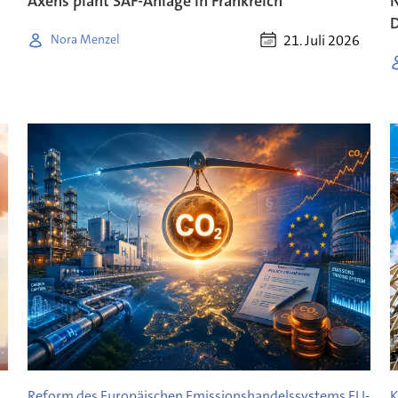
Axens plant SAF-Anlage in Frankreich
N
D
21. Juli 2026
Nora Menzel
Reform des Europäischen Emissionshandelssystems EU-
K