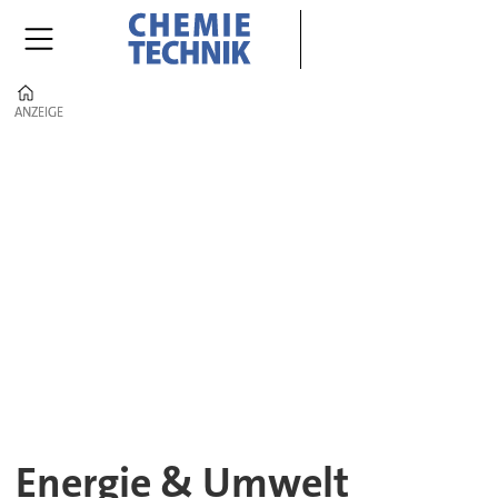
Home
ANZEIGE
ANZEIGE
Energie
&
Umwelt|
CHEMIE
TECHNIK|
Energieversorgung
&
Energie & Umwelt