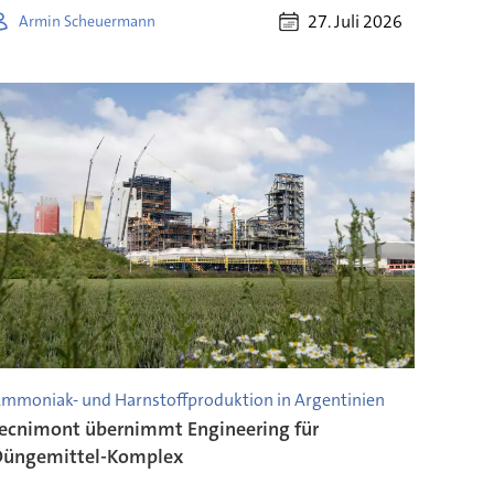
27. Juli 2026
Armin Scheuermann
mmoniak- und Harnstoffproduktion in Argentinien
ecnimont übernimmt Engineering für
Düngemittel-Komplex