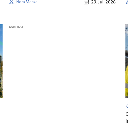
29. Juli 2026
Nora Menzel
ANZEIGE
K
C
i