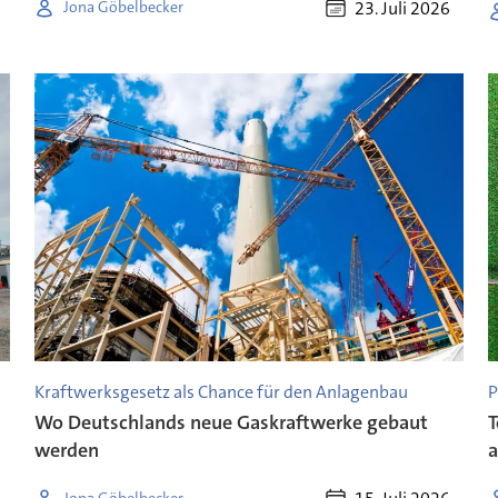
23. Juli 2026
Jona Göbelbecker
Kraftwerksgesetz als Chance für den Anlagenbau
P
Wo Deutschlands neue Gaskraftwerke gebaut
T
werden
a
Jona Göbelbecker