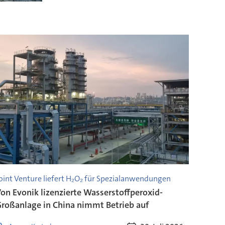
oint Venture liefert H₂O₂ für Spezialanwendungen
on Evonik lizenzierte Wasserstoffperoxid-
roßanlage in China nimmt Betrieb auf