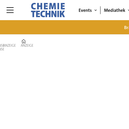
Events
Mediathek
Br
Home
ANZEIGE
ANZEIGE
Anlagenbau
|
CHEMIE
TECHNIK
–