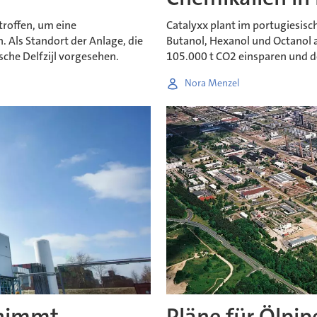
troffen, um eine
Catalyxx plant im portugiesisc
 Als Standort der Anlage, die
Butanol, Hexanol und Octanol au
ische Delfzijl vorgesehen.
105.000 t CO2 einsparen und de
Nora Menzel
 nimmt
Pläne für Ölpi