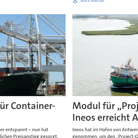
Nora Menzel
ür Container-
Modul für „Pro
Ineos erreicht
der entspannt – nun hat
Ineos hat im Hafen von Antwer
lichen Preisanstieg gesorgt.
genommen, um den „Project-On