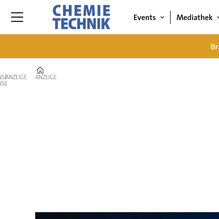
Events
Mediathek
Br
Home
ANZEIGE
ANZEIGE
Author
-
cte