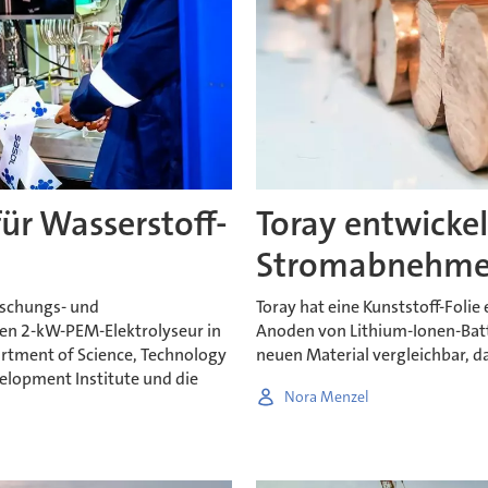
für Wasserstoff-
Toray entwickel
Stromabnehmer 
rschungs- und
Toray hat eine Kunststoff-Foli
en 2-kW-PEM-Elektrolyseur in
Anoden von Lithium-Ionen-Batt
rtment of Science, Technology
neuen Material vergleichbar, da
elopment Institute und die
Nora Menzel