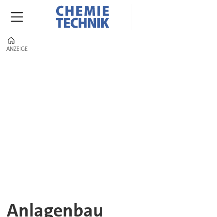
Home
ANZEIGE
ANZEIGE
Anlagenbau
|
CHEMIE
TECHNIK
–
Projekte,
Verfahren
Anlagenbau