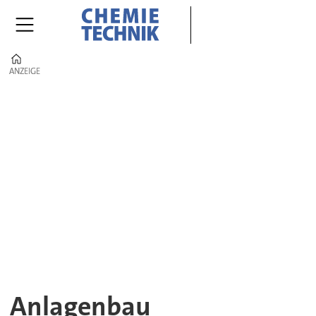
Home
ANZEIGE
ANZEIGE
Anlagenbau
|
CHEMIE
TECHNIK
–
Projekte,
Verfahren
Anlagenbau