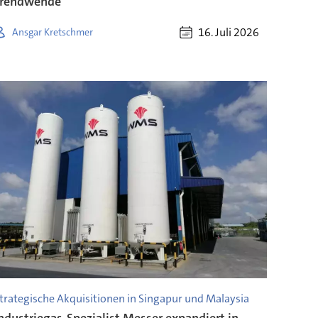
Trendwende“
16. Juli 2026
Ansgar Kretschmer
trategische Akquisitionen in Singapur und Malaysia
ndustriegas-Spezialist Messer expandiert in