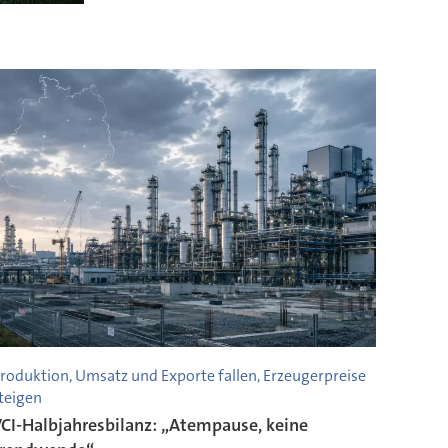
roduktion, Umsatz und Exporte fallen, Erzeugerpreise
teigen
CI-Halbjahresbilanz: „Atempause, keine