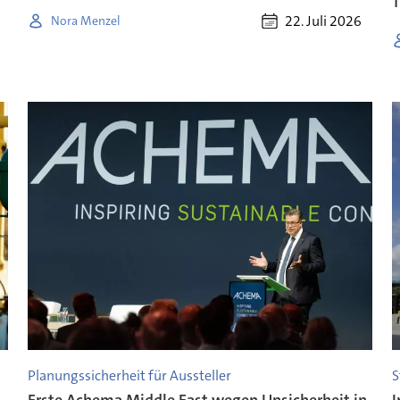
22. Juli 2026
Nora Menzel
Planungssicherheit für Aussteller
S
Erste Achema Middle East wegen Unsicherheit in
I