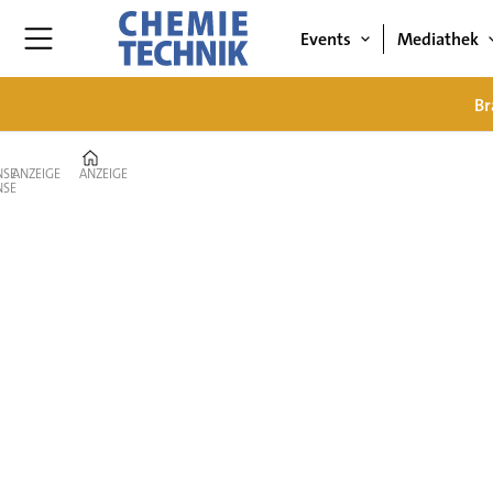
Events
Mediathek
Br
Home
ANZEIGE
ANZEIGE
Branche
&
Markt
–
Nachrichten