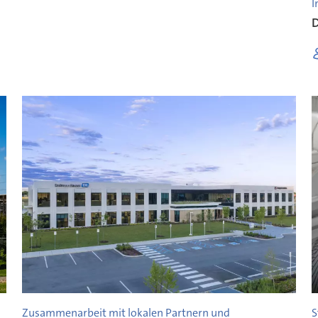
I
n
D
Zusammenarbeit mit lokalen Partnern und
S