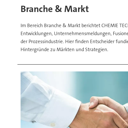
der
Branche & Markt
CHEMIE
Im Bereich Branche & Markt berichtet CHEMIE TEC
TECHNIK
Entwicklungen, Unternehmensmeldungen, Fusionen
der Prozessindustrie. Hier finden Entscheider fund
aus
Hintergründe zu Märkten und Strategien.
und
für
die
Prozessindustrie